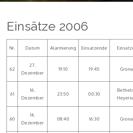
Einsätze 2006
Nr.
Datum
Alarmierung
Einsatzende
Einsatz
27.
62
19:10
19:45
Grona
Dezember
16.
Bethel
61
23:50
00:30
Dezember
Heyer
14.
60
08:40
16:30
Grona
Dezember