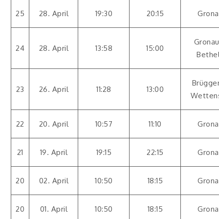
25
28. April
19:30
20:15
Grona
Gronau
24
28. April
13:58
15:00
Bethe
Brügge
23
26. April
11:28
13:00
Wetten
22
20. April
10:57
11:10
Grona
21
19. April
19:15
22:15
Grona
20
02. April
10:50
18:15
Grona
20
01. April
10:50
18:15
Grona