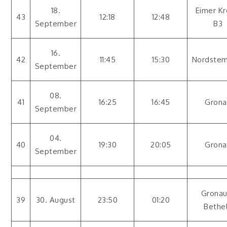
18.
Eimer Kr
43
12:18
12:48
September
B3
16.
42
11:45
15:30
Nordste
September
08.
41
16:25
16:45
Grona
September
04.
40
19:30
20:05
Grona
September
Gronau
39
30. August
23:50
01:20
Bethe