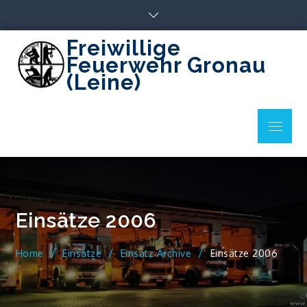
Skip
to
content
Freiwillige
Feuerwehr Gronau
(Leine)
Menu
Einsätze 2006
Home
Einsätze
Einsatz Archive
Einsätze 2006